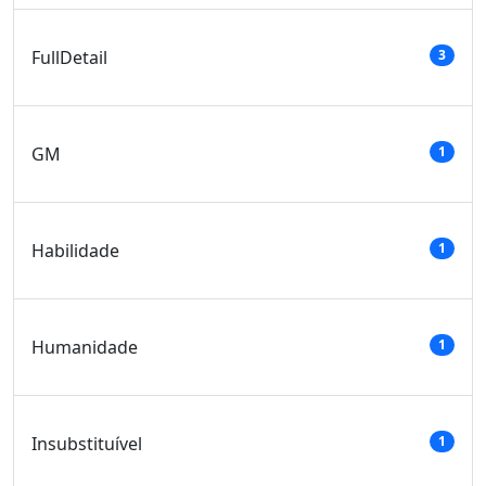
FullDetail
3
GM
1
Habilidade
1
Humanidade
1
Insubstituível
1