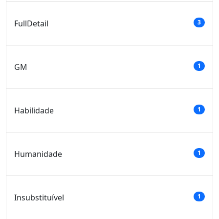
FullDetail
3
GM
1
Habilidade
1
Humanidade
1
Insubstituível
1