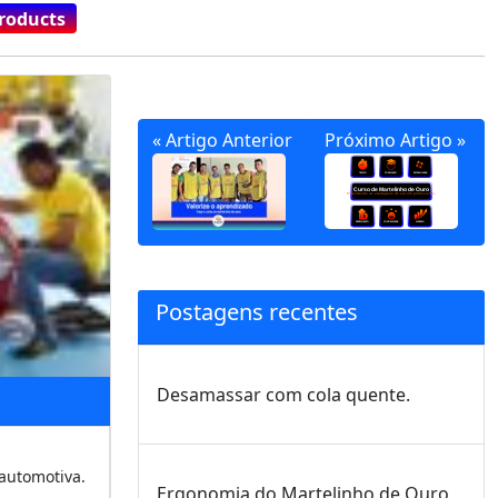
Products
« Artigo Anterior
Próximo Artigo »
Postagens recentes
Desamassar com cola quente.
 automotiva.
Ergonomia do Martelinho de Ouro