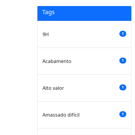
Tags
9H
1
Acabamento
1
Alto valor
1
Amassado difícil
1