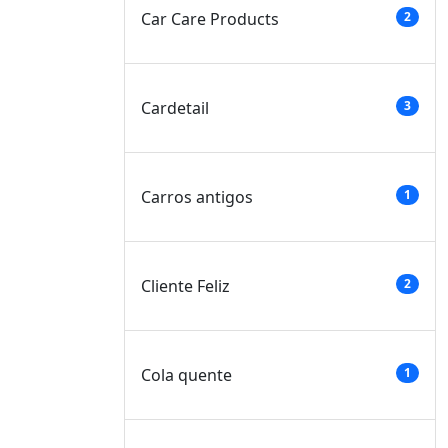
Car Care Products
2
Cardetail
3
Carros antigos
1
Cliente Feliz
2
Cola quente
1