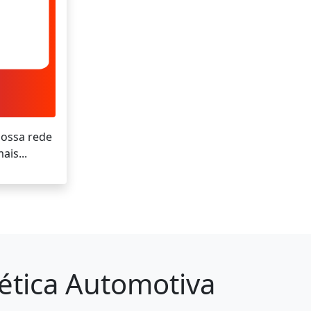
nossa rede
ais...
tética Automotiva