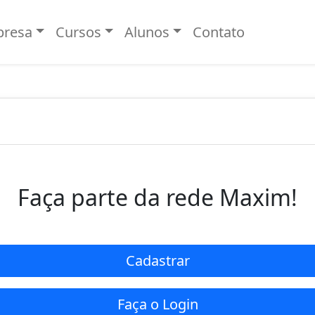
resa
Cursos
Alunos
Contato
 o perfil para obter ficha de matrí
Faça parte da rede Maxim!
Cadastrar
Faça o Login