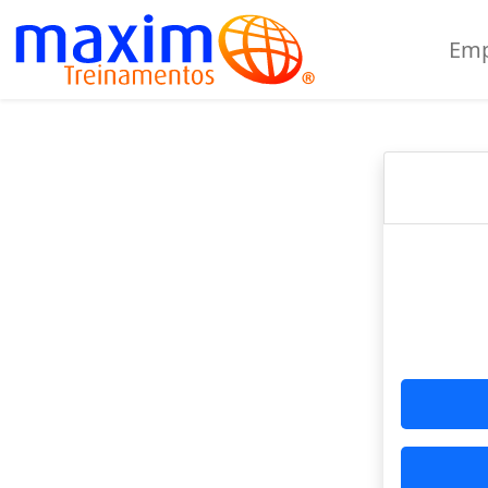
Emp
Crie