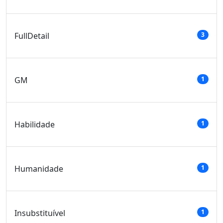
FullDetail
3
GM
1
Habilidade
1
Humanidade
1
Insubstituível
1