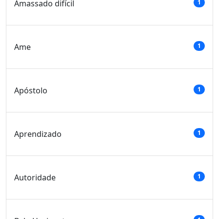
Amassado difícil
1
Ame
1
Apóstolo
1
Aprendizado
1
Autoridade
1