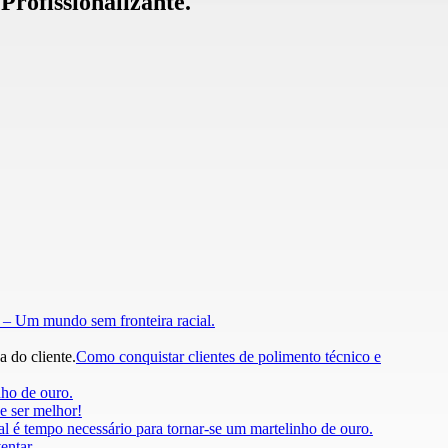
rofissionalizante.
l – Um mundo sem fronteira racial.
Como conquistar clientes de polimento técnico e
ho de ouro.
e ser melhor!
l é tempo necessário para tornar-se um martelinho de ouro.
ventar