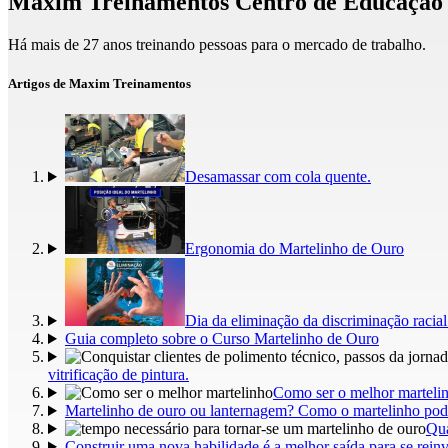
Maxim Treinamentos Centro de Educação P
Há mais de 27 anos treinando pessoas para o mercado de trabalho.
Artigos de Maxim Treinamentos
Desamassar com cola quente.
Ergonomia do Martelinho de Ouro
Dia da eliminação da discriminação racia
Guia completo sobre o Curso Martelinho de Ouro
vitrificação de pintura.
Como ser o melhor martelin
Martelinho de ouro ou lanternagem? Como o martelinho pod
Qua
Construir uma nova habilidade é a melhor saída para se rein